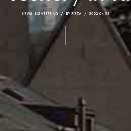
NEWS
SIGHTSEEING
BY
PIZZA
2023-04-28